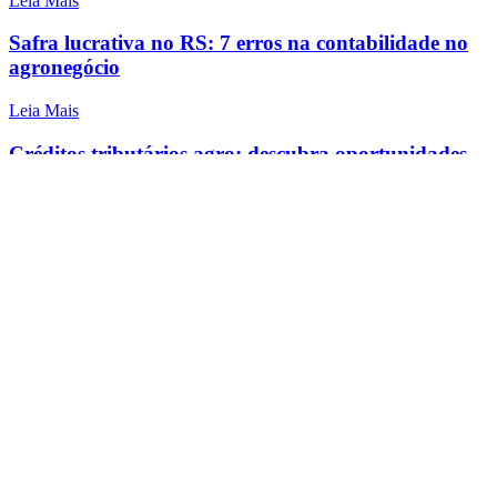
Leia Mais
Safra lucrativa no RS: 7 erros na contabilidade no
agronegócio
Leia Mais
Créditos tributários agro: descubra oportunidades
de recuperação de PIS/COFINS
Leia Mais
Categorias
Categorias
Arquivos
Arquivos
Tags
agronegócio