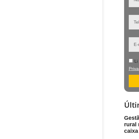
Li
Priv
Últi
Gestã
rural
caixa