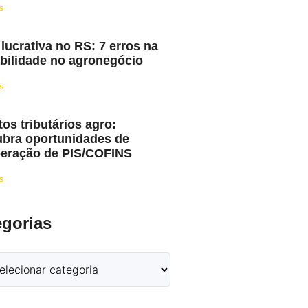
s
 lucrativa no RS: 7 erros na
bilidade no agronegócio
s
tos tributários agro:
bra oportunidades de
eração de PIS/COFINS
s
egorias