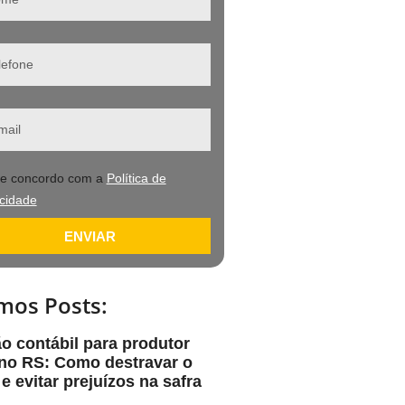
 e concordo com a
Política de
acidade
ENVIAR
mos Posts:
o contábil para produtor
 no RS: Como destravar o
 e evitar prejuízos na safra