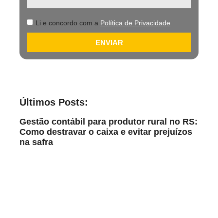
Li e concordo com a
Política de Privacidade
ENVIAR
Últimos Posts:
Gestão contábil para produtor rural no RS:
Como destravar o caixa e evitar prejuízos
na safra
Leia Mais
Safra lucrativa no RS: 7 erros na
contabilidade no agronegócio
Leia Mais