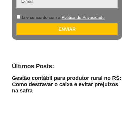
Li e concordo com a
Política de Privacidade
ENVIAR
Últimos Posts:
Gestão contábil para produtor rural no RS:
Como destravar o caixa e evitar prejuízos
na safra
Leia Mais
Safra lucrativa no RS: 7 erros na
contabilidade no agronegócio