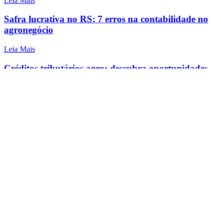
Leia Mais
Safra lucrativa no RS: 7 erros na contabilidade no
agronegócio
Leia Mais
Créditos tributários agro: descubra oportunidades
de recuperação de PIS/COFINS
Leia Mais
Categorias
Categorias
Arquivos
Arquivos
Tags
agronegócio