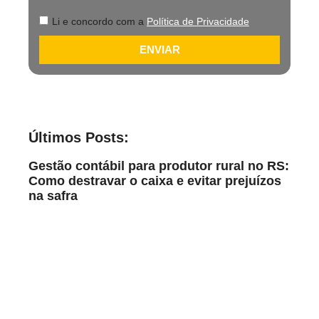
Li e concordo com a
Política de Privacidade
ENVIAR
Últimos Posts:
Gestão contábil para produtor rural no RS:
Como destravar o caixa e evitar prejuízos
na safra
Leia Mais
Safra lucrativa no RS: 7 erros na
contabilidade no agronegócio
Leia Mais